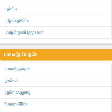
ចក្ខុវិស័យ
ប្រវត្តិ និងប្លង់ទីតាំង
ហេតុអ្វីសិក្សានៅវិទ្យាស្ថាននេះ?
រចនាសម្ព័ន្ធ និងបុគ្គលិក
រចនាសម្ព័ន្ធគ្រប់គ្រង
ថ្នាក់ដឹកនាំ
បុគ្គលិក សាស្ត្រាចារ្យ
ផ្នែកសេវាអតិថិជន