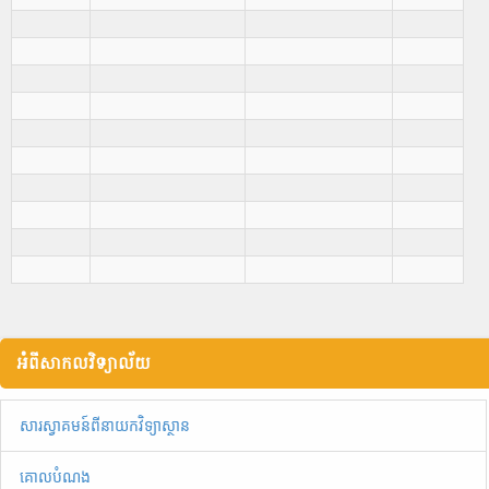
អំពីសាកលវិទ្យាល័យ
សារស្វាគមន៍ពីនាយកវិទ្យាស្ថាន
គោលបំណង