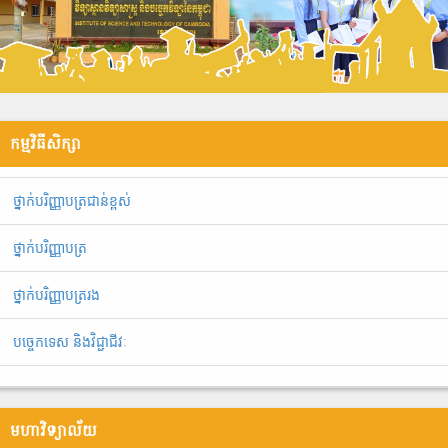
កម្មវិធីសិក្សា
ថ្នាក់បរិញ្ញាបត្រជាន់ខ្ពស់
ថ្នាក់បរិញ្ញាបត្រ
ថ្នាក់បរិញ្ញាបត្ររង
បច្ចេកទេស និងវិជ្ជាជីវៈ
មហាវិទ្យាល័យ