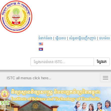
|
|
|
ទំនាក់ទំនង
ឆ្លើយតប
សំនួរចម្លើយញឹកញាប់
វេបម៉េល
ISTC all menus click here...
Tog
nav