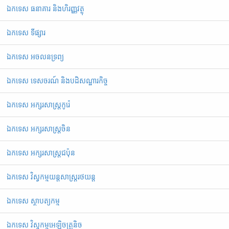
ឯកទេស ធនាគារ និងហិរញ្ញវត្ថុ
ឯកទេស ទីផ្សារ
ឯកទេស អចលនទ្រព្យ
ឯកទេស ទេសចរណ៍ និងបដិសណ្ឋារកិច្ច
ឯកទេស អក្សរសាស្ត្រកូរ៉េ
ឯកទេស អក្សរសាស្ត្រចិន
ឯកទេស អក្សរសាស្ត្រជប៉ុន
ឯកទេស វិស្វកម្មយន្តសាស្ត្ររថយន្ត
ឯកទេស ស្ថាបត្យកម្ម
ឯកទេស វិស្វកម្មអេឡិចត្រូនិច