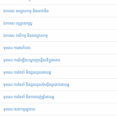
ឯកទេស ឧស្សាហកម្ម និងមេកានិច
ឯកទេស ក្សេត្រសាស្ត្រ
ឯកទេស កសិកម្ម និងឧស្សាហកម្ម
មុខរបរ ការងារកំបោរ
មុខរបរ ការដំឡើងបណ្ដាញអគ្គិសនីក្នុងអគារ
មុខរបរ ការថែទាំ និងជួសជុលរថយន្ត
មុខរបរ ការថែទាំ និងជួសជុលម៉ាស៊ីនត្រជាក់រថយន្ត
មុខរបរ ការថែទាំ និងការបាញ់ថ្នាំរថយន្ត
មុខរបរ សេវាកម្មរដ្ឋបាល