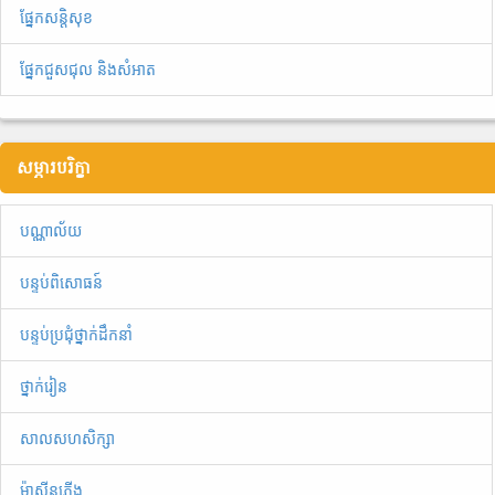
ផ្នែកសន្តិសុខ
ផ្នែកជួសជុល និងសំអាត
សម្ភារបរិក្ខា
បណ្ណាល័យ
បន្ទប់ពិសោធន៍
បន្ទប់ប្រជុំថ្នាក់ដឹកនាំ
ថ្នាក់រៀន
សាលសហសិក្សា
ម៉ាស៊ីនភ្លើង