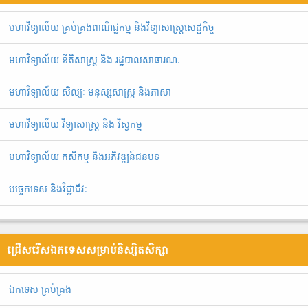
មហាវិទ្យាល័យ គ្រប់គ្រងពាណិជ្ជកម្ម និងវិទ្យាសាស្រ្តសេដ្ឋកិច្ច
មហាវិទ្យាល័យ នីតិសាស្រ្ត និង រដ្ឋបាលសាធារណៈ
មហាវិទ្យាល័យ សិល្បៈ មនុស្សសាស្ត្រ និងភាសា
មហាវិទ្យាល័យ វិទ្យាសាស្រ្ត និង វិស្វកម្ម
មហាវិទ្យាល័យ កសិកម្ម និងអភិវឌ្ឍន៍ជនបទ
បច្ចេកទេស និងវិជ្ជាជីវៈ
ជ្រើសរើសឯកទេសសម្រាប់និស្សិតសិក្សា
ឯ​ក​ទេស​ ​គ្រប់គ្រង​