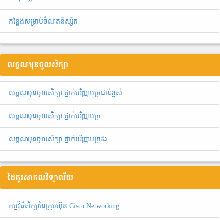
កន្លែងសម្រាប់ចំណតនិស្សិត
លក្ខណមុនចូលសិក្សា
លក្ខណមុនចូលសិក្សា ថ្នាក់បរិញ្ញាបត្រជាន់ខ្ពស់
លក្ខណមុនចូលសិក្សា ថ្នាក់បរិញ្ញាបត្រ
លក្ខណមុនចូលសិក្សា ថ្នាក់បរិញ្ញាបត្ររង
ដៃគូរសាកលវិទ្យាល័យ
កម្មវិធីសិក្សានៃក្រុមហ៊ុន Cisco Networking