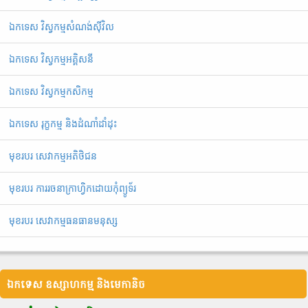
ឯកទេស វិស្វកម្មសំណង់ស៊ីវិល
ឯកទេស វិស្វកម្មអគ្គិសនី
ឯ​ក​ទេស​ ​វិស្វកម្មកសិកម្ម
ឯកទេស រុក្ខកម្ម និងដំណាំដាំដុះ
មុខរបរ សេវាកម្មអតិថិជន
មុខរបរ ការរចនាក្រាហ្វិកដោយកុំព្យូទ័រ
មុខរបរ សេវាកម្មធនធានមនុស្ស
ឯកទេស ឧស្សាហកម្ម និងមេកានិច