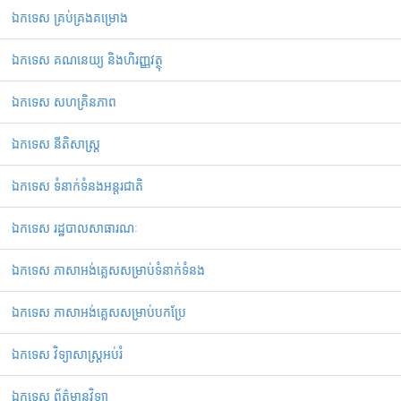
ឯកទេស គ្រប់គ្រងគម្រោង
ឯកទេស គណនេយ្យ និងហិរញ្ញវត្ថុ
ឯកទេស សហគ្រិនភាព
ឯកទេស នីតិសាស្ត្រ
ឯកទេស ទំនាក់ទំនងអន្តរជាតិ
ឯកទេស រដ្ឋបាលសាធារណៈ
ឯកទេស ភាសាអង់គ្លេសសម្រាប់ទំនាក់ទំនង
ឯកទេស ភាសាអង់គ្លេសសម្រាប់បកប្រែ
ឯកទេស វិទ្យាសាស្ត្រអប់រំ
ឯកទេស ព័ត៌មានវិទ្យា