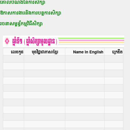
គោលបំណងនៃការសិក្សា
ឱកាសការងារនិងការបន្តការសិក្សា
រចនាសម្ពន្ធ័កម្មវិធីសិក្សា
លេខកូដ
មុខវិជ្ជាជាភាសាខ្មែរ
Name In English
ក្រេឌីត