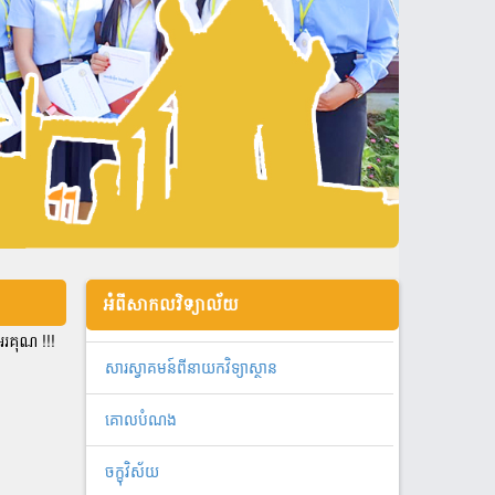
អំពីសាកលវិទ្យាល័យ
រគុណ !!!
សារស្វាគមន៍ពីនាយកវិទ្យាស្ថាន
គោលបំណង
ចក្ខុវិស័យ