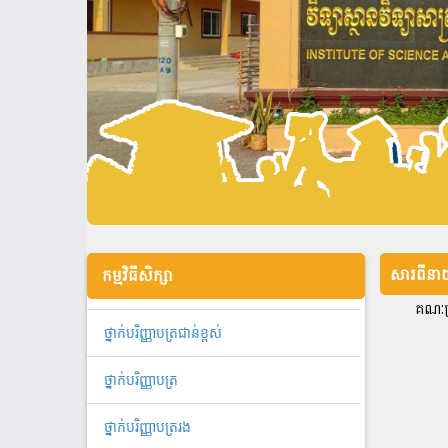
សារពីនាយ
កម្មវិធីសិក្សា
គណៈគ្
ថ្នាក់បរិញ្ញាបត្រជាន់ខ្ពស់
ថ្នាក់បរិញ្ញាបត្រ
ថ្នាក់បរិញ្ញាបត្ររង