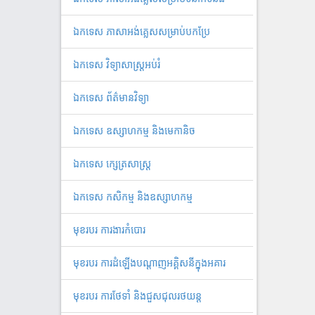
ឯកទេស ភាសាអង់គ្លេសសម្រាប់បកប្រែ
ឯកទេស វិទ្យាសាស្ត្រអប់រំ
ឯកទេស ព័ត៌មានវិទ្យា
ឯកទេស ឧស្សាហកម្ម និងមេកានិច
ឯកទេស ក្សេត្រសាស្ត្រ
ឯកទេស កសិកម្ម និងឧស្សាហកម្ម
មុខរបរ ការងារកំបោរ
មុខរបរ ការដំឡើងបណ្ដាញអគ្គិសនីក្នុងអគារ
មុខរបរ ការថែទាំ និងជួសជុលរថយន្ត