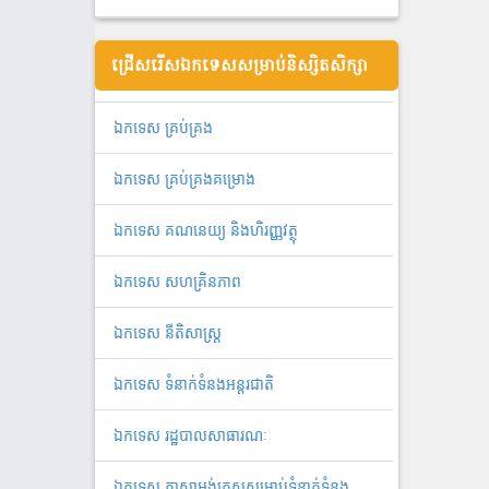
ជ្រើសរើសឯកទេសសម្រាប់និស្សិតសិក្សា
ឯ​ក​ទេស​ ​គ្រប់គ្រង​
ឯកទេស គ្រប់គ្រងគម្រោង
ឯកទេស គណនេយ្យ និងហិរញ្ញវត្ថុ
ឯកទេស សហគ្រិនភាព
ឯកទេស នីតិសាស្ត្រ
ឯកទេស ទំនាក់ទំនងអន្តរជាតិ
ឯកទេស រដ្ឋបាលសាធារណៈ
ឯកទេស ភាសាអង់គ្លេសសម្រាប់ទំនាក់ទំនង