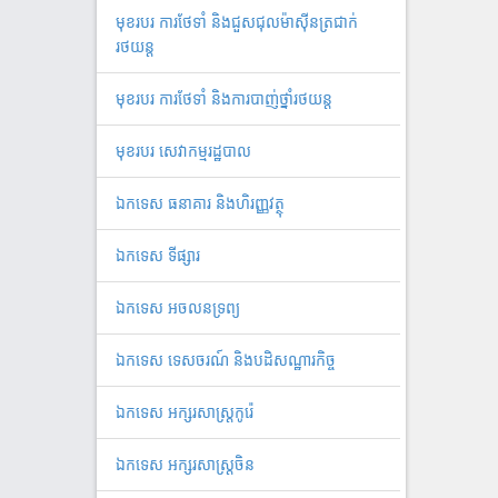
មុខរបរ ការថែទាំ និងជួសជុលម៉ាស៊ីនត្រជាក់
រថយន្ត
មុខរបរ ការថែទាំ និងការបាញ់ថ្នាំរថយន្ត
មុខរបរ សេវាកម្មរដ្ឋបាល
ឯកទេស ធនាគារ និងហិរញ្ញវត្ថុ
ឯកទេស ទីផ្សារ
ឯកទេស អចលនទ្រព្យ
ឯកទេស ទេសចរណ៍ និងបដិសណ្ឋារកិច្ច
ឯកទេស អក្សរសាស្ត្រកូរ៉េ
ឯកទេស អក្សរសាស្ត្រចិន