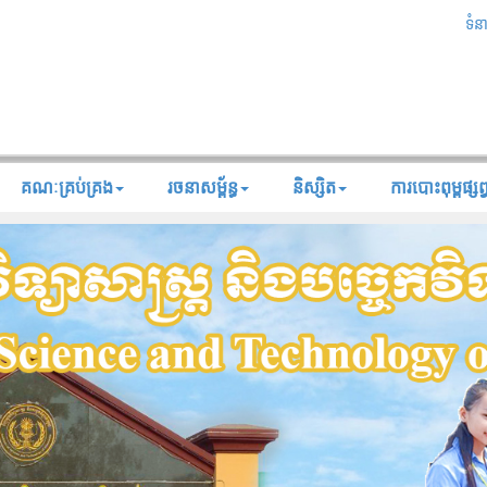
ទំន
គណៈគ្រប់គ្រង
រចនាសម្ព័ន្ធ
និស្សិត
ការបោះពុម្ពផ្សព