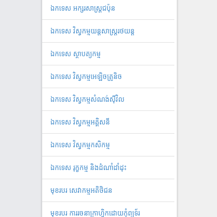
ឯកទេស អក្សរសាស្ត្រជប៉ុន
ឯកទេស វិស្វកម្មយន្តសាស្ត្ររថយន្ត
ឯកទេស ស្ថាបត្យកម្ម
ឯកទេស វិស្វកម្មអេឡិចត្រូនិច
ឯកទេស វិស្វកម្មសំណង់ស៊ីវិល
ឯកទេស វិស្វកម្មអគ្គិសនី
ឯ​ក​ទេស​ ​វិស្វកម្មកសិកម្ម
ឯកទេស រុក្ខកម្ម និងដំណាំដាំដុះ
មុខរបរ សេវាកម្មអតិថិជន
មុខរបរ ការរចនាក្រាហ្វិកដោយកុំព្យូទ័រ