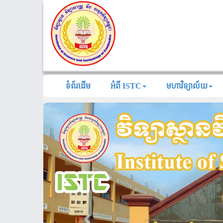
ទំព័រដើម
អំពី ISTC
មហាវិទ្យាល័យ