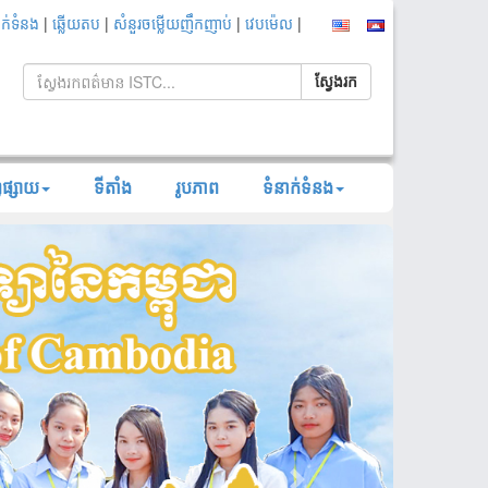
|
|
|
|
ាក់ទំនង
ឆ្លើយតប
សំនួរចម្លើយញឹកញាប់
វេបម៉េល
្វផ្សាយ
ទីតាំង
រូបភាព
ទំនាក់ទំនង