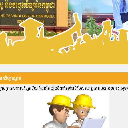
កវិទ្យាស្ថាន
រប់គ្រងសាកលវិទ្យាល័យ កំពុងតែរៀបចំដាក់ទៅលើវិបសាយ ក្នុងពេលឆាប់ៗនេះ សូមអ