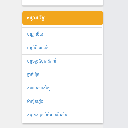
សម្ភារបរិក្ខា
បណ្ណាល័យ
បន្ទប់ពិសោធន៍
បន្ទប់ប្រជុំថ្នាក់ដឹកនាំ
ថ្នាក់រៀន
សាលសហសិក្សា
ម៉ាស៊ីនភ្លើង
កន្លែងសម្រាប់ចំណតនិស្សិត