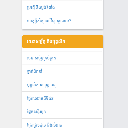
ប្រវត្តិ និងប្លង់ទីតាំង
ហេតុអ្វីសិក្សានៅវិទ្យាស្ថាននេះ?
រចនាសម្ព័ន្ធ និងបុគ្គលិក
រចនាសម្ព័ន្ធគ្រប់គ្រង
ថ្នាក់ដឹកនាំ
បុគ្គលិក សាស្ត្រាចារ្យ
ផ្នែកសេវាអតិថិជន
ផ្នែកសន្តិសុខ
ផ្នែកជួសជុល និងសំអាត