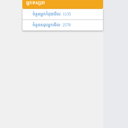
អ្នកទស្សនា
ចំនួនអ្នកកំពុងមើល:
1135
ចំនួនសរុបអ្នកមើល:
2570