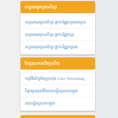
លក្ខណមុនចូលសិក្សា
លក្ខណមុនចូលសិក្សា ថ្នាក់បរិញ្ញាបត្រជាន់ខ្ពស់
លក្ខណមុនចូលសិក្សា ថ្នាក់បរិញ្ញាបត្រ
លក្ខណមុនចូលសិក្សា ថ្នាក់បរិញ្ញាបត្ររង
ដៃគូរសាកលវិទ្យាល័យ
កម្មវិធីសិក្សានៃក្រុមហ៊ុន Cisco Networking
វិទ្យាស្ថានខុងជឺនៃរាជបណ្ឌិត្យសភាកម្ពុជា
រាជបណ្ឌិត្យសភាកម្ពុជា