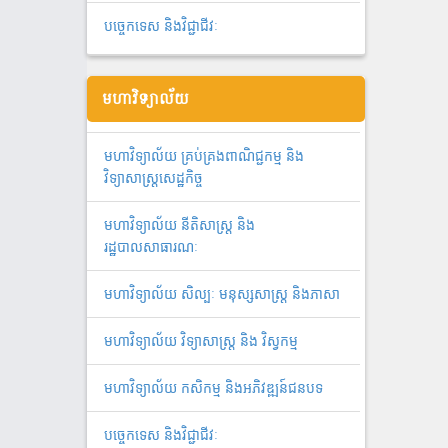
បច្ចេកទេស និងវិជ្ជាជីវៈ
មហាវិទ្យាល័យ
មហាវិទ្យាល័យ គ្រប់គ្រងពាណិជ្ជកម្ម និង
វិទ្យាសាស្រ្តសេដ្ឋកិច្ច
មហាវិទ្យាល័យ នីតិសាស្រ្ត និង
រដ្ឋបាលសាធារណៈ
មហាវិទ្យាល័យ សិល្បៈ មនុស្សសាស្ត្រ និងភាសា
មហាវិទ្យាល័យ វិទ្យាសាស្រ្ត និង វិស្វកម្ម
មហាវិទ្យាល័យ កសិកម្ម និងអភិវឌ្ឍន៍ជនបទ
បច្ចេកទេស និងវិជ្ជាជីវៈ