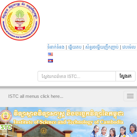
|
|
|
ទំនាក់ទំនង
ឆ្លើយតប
សំនួរចម្លើយញឹកញាប់
វេបម៉េល
ISTC all menus click here...
Tog
nav