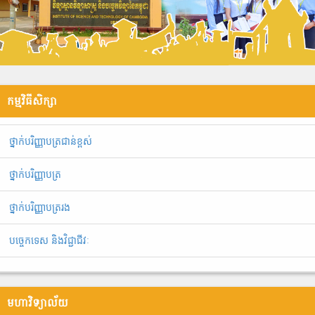
កម្មវិធីសិក្សា
ថ្នាក់បរិញ្ញាបត្រជាន់ខ្ពស់
ថ្នាក់បរិញ្ញាបត្រ
ថ្នាក់បរិញ្ញាបត្ររង
បច្ចេកទេស និងវិជ្ជាជីវៈ
មហាវិទ្យាល័យ