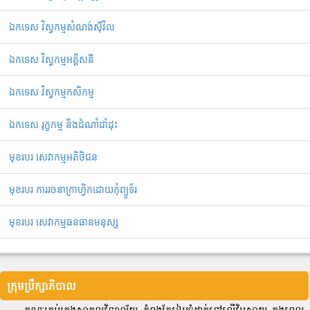
ឯកទេស វិស្វកម្មសំណង់ស៊ីវិល
ឯកទេស វិស្វកម្មអគ្គិសនី
ឯ​ក​ទេស​ ​វិស្វកម្មកសិកម្ម
ឯកទេស រុក្ខកម្ម និងដំណាំដាំដុះ
មុខរបរ សេវាកម្មអតិថិជន
មុខរបរ ការរចនាក្រាហ្វិកដោយកុំព្យូទ័រ
មុខរបរ សេវាកម្មធនធានមនុស្ស
ក្រុមប្រឹក្សាភិបាល
គណៈគ្រប់គ្រងសាកលវិទ្យាល័យ កំពុងតែរៀបចំដាក់ទៅលើវិបសាយ ក្នុងពេល