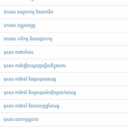
ឯកទេស ឧស្សាហកម្ម និងមេកានិច
ឯកទេស ក្សេត្រសាស្ត្រ
ឯកទេស កសិកម្ម និងឧស្សាហកម្ម
មុខរបរ ការងារកំបោរ
មុខរបរ ការដំឡើងបណ្ដាញអគ្គិសនីក្នុងអគារ
មុខរបរ ការថែទាំ និងជួសជុលរថយន្ត
មុខរបរ ការថែទាំ និងជួសជុលម៉ាស៊ីនត្រជាក់រថយន្ត
មុខរបរ ការថែទាំ និងការបាញ់ថ្នាំរថយន្ត
មុខរបរ សេវាកម្មរដ្ឋបាល