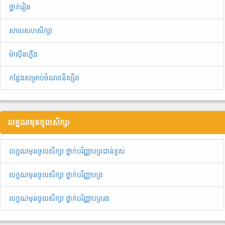
ថ្នាក់រៀន
សាលសហសិក្សា
ម៉ាស៊ីនភ្លើង
កន្លែងសម្រាប់ចំណតនិស្សិត
លក្ខណមុនចូលសិក្សា
លក្ខណមុនចូលសិក្សា ថ្នាក់បរិញ្ញាបត្រជាន់ខ្ពស់
លក្ខណមុនចូលសិក្សា ថ្នាក់បរិញ្ញាបត្រ
លក្ខណមុនចូលសិក្សា ថ្នាក់បរិញ្ញាបត្ររង