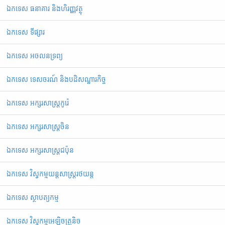
ឯកទេស ធនាគារ និងហិរញ្ញវត្ថុ
ឯកទេស ទីផ្សារ
ឯកទេស អចលនទ្រព្យ
ឯកទេស ទេសចរណ៍ និងបដិសណ្ឋារកិច្ច
ឯកទេស អក្សរសាស្ត្រកូរ៉េ
ឯកទេស អក្សរសាស្ត្រចិន
ឯកទេស អក្សរសាស្ត្រជប៉ុន
ឯកទេស វិស្វកម្មយន្តសាស្ត្ររថយន្ត
ឯកទេស ស្ថាបត្យកម្ម
ឯកទេស វិស្វកម្មអេឡិចត្រូនិច