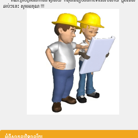
ឆាប់ៗនេះ សូមអរគុណ !!!
អំពីសាកលវិទ្យាល័យ