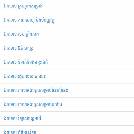
ឯកទេស គ្រប់គ្រងគម្រោង
ឯកទេស គណនេយ្យ និងហិរញ្ញវត្ថុ
ឯកទេស សហគ្រិនភាព
ឯកទេស នីតិសាស្ត្រ
ឯកទេស ទំនាក់ទំនងអន្តរជាតិ
ឯកទេស រដ្ឋបាលសាធារណៈ
ឯកទេស ភាសាអង់គ្លេសសម្រាប់ទំនាក់ទំនង
ឯកទេស ភាសាអង់គ្លេសសម្រាប់បកប្រែ
ឯកទេស វិទ្យាសាស្ត្រអប់រំ
ឯកទេស ព័ត៌មានវិទ្យា