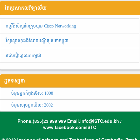
ដៃគូរសាកលវិទ្យាល័យ
កម្មវិធីសិក្សានៃក្រុមហ៊ុន Cisco Networking
វិទ្យាស្ថានខុងជឺនៃរាជបណ្ឌិត្យសភាកម្ពុជា
រាជបណ្ឌិត្យសភាកម្ពុជា
អ្នកទស្សនា
ចំនួនអ្នកកំពុងមើល:
1008
ចំនួនសរុបអ្នកមើល:
2602
Phone:(855)23 999 999 Email:info@ISTC.edu.kh /
www.facebook.com/ISTC
© 2018 Institute of science and Technology of Cambodia, Preah