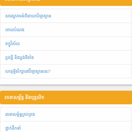
សារស្វាគមន៍ពីនាយកវិទ្យាស្ថាន
គោលបំណង
ចក្ខុវិស័យ
ប្រវត្តិ និងប្លង់ទីតាំង
ហេតុអ្វីសិក្សានៅវិទ្យាស្ថាននេះ?
រចនាសម្ព័ន្ធ និងបុគ្គលិក
រចនាសម្ព័ន្ធគ្រប់គ្រង
ថ្នាក់ដឹកនាំ