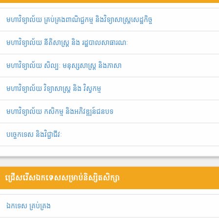
មហាវិទ្យាល័យ គ្រប់គ្រងពាណិជ្ជកម្ម និងវិទ្យាសាស្រ្តសេដ្ឋកិច្ច
មហាវិទ្យាល័យ នីតិសាស្រ្ត និង រដ្ឋបាលសាធារណៈ
មហាវិទ្យាល័យ សិល្បៈ មនុស្សសាស្ត្រ និងភាសា
មហាវិទ្យាល័យ វិទ្យាសាស្រ្ត និង វិស្វកម្ម
មហាវិទ្យាល័យ កសិកម្ម និងអភិវឌ្ឍន៍ជនបទ
បច្ចេកទេស និងវិជ្ជាជីវៈ
ជ្រើសរើសឯកទេសសម្រាប់និស្សិតសិក្សា
ឯ​ក​ទេស​ ​គ្រប់គ្រង​