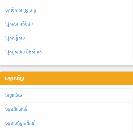
បុគ្គលិក សាស្ត្រាចារ្យ
ផ្នែកសេវាអតិថិជន
ផ្នែកសន្តិសុខ
ផ្នែកជួសជុល និងសំអាត
សម្ភារបរិក្ខា
បណ្ណាល័យ
បន្ទប់ពិសោធន៍
បន្ទប់ប្រជុំថ្នាក់ដឹកនាំ